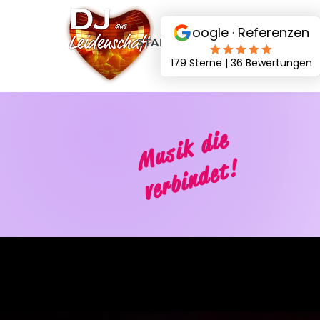
STARTSEITE
DJ PAKETE
Musik die
verbindet!