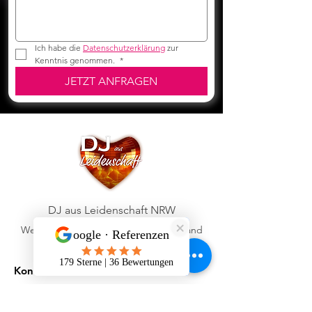
Ich habe die 
Datenschutzerklärung
 zur 
Kenntnis genommen. 
*
JETZT ANFRAGEN
DJ aus Leidenschaft NRW
Wesel Nordrhein-Westfalen, Deutschland
Kontaktdaten:
Patrick Rothenbücher
Mobil:
+49 176 83455462