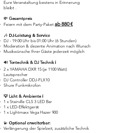
Eure Veranstaltung bestens in Erinnerung
bleibt .
💸
Gesamtpreis
ab 880 €
Feiern mit dem Party-Paket
🎶 DJ-Leistung & Service
DJ - 19:00 Uhr bis 01:00 Uhr (6 Stunden)
Moderation & dezente Animation nach Wunsch
Musikwünsche Ihrer Gäste jederzeit möglich
🔊
Tontechnik & DJ Technik ℹ️
2 x YAMAHA DXR 15 (je 1100 Watt)
Lautsprecher
DJ Controller DDJ-FLX10
Shure Funkmikrofon
💡 Licht & Ambiente ℹ️
1 x Stairville CLS 3 LED Bar
1 x LED-Effektgerät
1 x Lightmaxx Vega Hazer 900
💫
Optional erweiterbar:
Verlängerung der Spielzeit, zusätzliche Technik