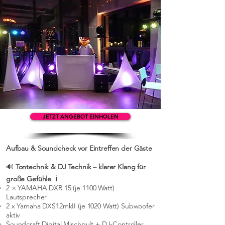
JETZT ANGEBOT EINHOLEN
Aufbau & Soundcheck vor Eintreffen der Gäste
🔊
Tontechnik & DJ Technik – klarer Klang für
große Gefühle ℹ️
2 × YAMAHA DXR 15 (je 1100 Watt)
Lautsprecher
2 x Yamaha DXS12mkII (je 1020 Watt) Subwoofer
aktiv
Soundcraft Digital Mischpult + DJ-Controller