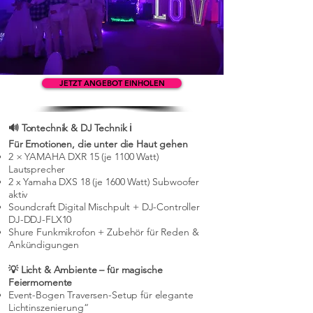
JETZT ANGEBOT EINHOLEN
🔊 Tontechnik & DJ Technik ℹ️
Für Emotionen, die unter die Haut gehen
2 × YAMAHA DXR 15 (je 1100 Watt)
Lautsprecher
2 x Yamaha DXS 18 (je 1600 Watt) Subwoofer
aktiv
Soundcraft Digital Mischpult + DJ-Controller
DJ-DDJ-FLX10
Shure Funkmikrofon + Zubehör für Reden &
Ankündigungen
💡 Licht & Ambiente – für magische
Feiermomente
Event-Bogen Traversen-Setup für elegante
Lichtinszenierung“