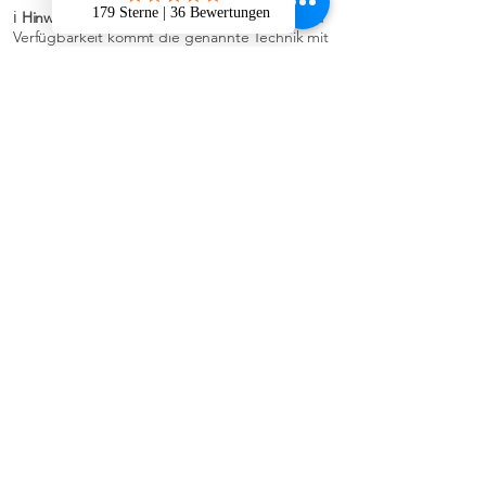
ℹ️
Hinweis:
Je nach Veranstaltung, Location und
Verfügbarkeit kommt die genannte Technik mit
Zubehör oder gleichwertiges professionelles
Equipment zum Einsatz.
JETZT ANGEBOT EINHOLEN
Kontaktformular - unverbindliches
DJ- Angebot anfragen