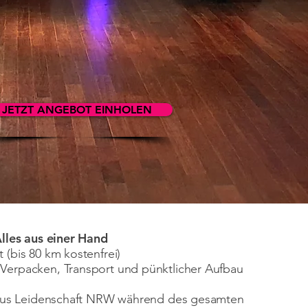
JETZT ANGEBOT EINHOLEN
Alles aus einer Hand
 (bis 80 km kostenfrei)
Verpacken, Transport und pünktlicher Aufbau
J aus Leidenschaft NRW während des gesamten