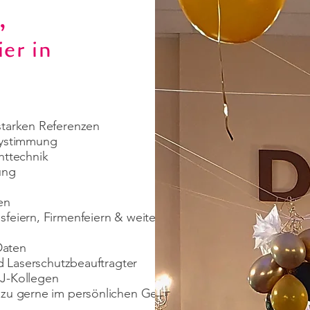
,
er in
starken Referenzen
rtystimmung
httechnik
ung
en
sfeiern, Firmenfeiern & weiteren Events
Daten
nd Laserschutzbeauftragter
DJ-Kollegen
dazu gerne im persönlichen Gespräch