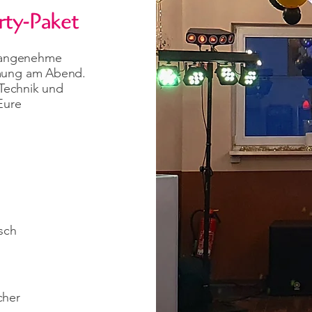
rty-Paket
, angenehme
mmung am Abend.
 Technik und
Eure
sch
cher