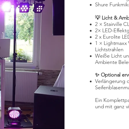
Shure Funkmik
💡 Licht & Amb
2 × Stairville 
2× LED-Effektg
2 x Eurolite L
1 × Lightmaxx 
Lichtstrahlen
Weiße Licht un
Ambiente Bele
✨ Optional erw
Verlängerung de
Seifenblasenma
Ein Komplettpak
und mit ganz vi