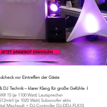
JETZT ANGEBOT EINHOLEN
check vor Eintreffen der Gäste
 DJ Technik – klarer Klang für große Gefühle ℹ️
R 15 (je 1100 Watt) Lautsprecher
12mkII (je 1020 Watt) Subwoofer aktiv
ital Mischpult + DJ-Controller DJ-DDJ-FLX10