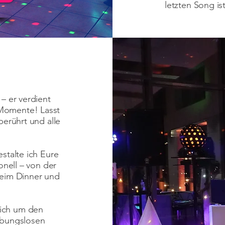
letzten Song is
– er verdient
Momente! Lasst
berührt und alle
stalte ich Eure
onell – von der
beim Dinner und
ich um den
ibungslosen