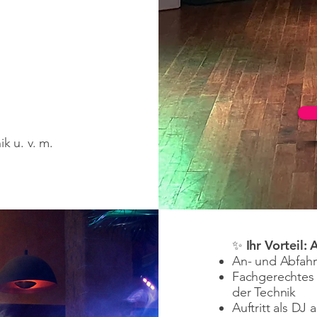
k u. v. m.
✨ Ihr Vorteil: 
An- und Abfahrt
Fachgerechtes 
der Technik
Auftritt als D