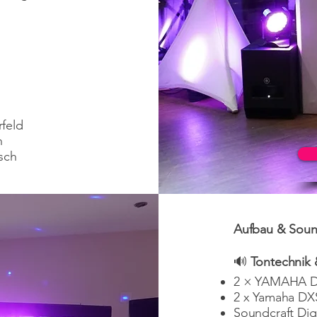
feld
h
sch
Aufbau & Sound
🔊
Tontechnik &
2 × YAMAHA DX
2 x Yamaha DXS
Soundcraft Dig