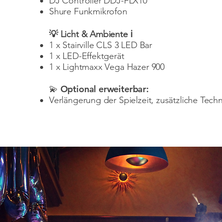
DJ Controller DDJ-FLX10
Shure Funkmikrofon
💡 Licht & Ambiente ℹ️
1 x Stairville CLS 3 LED Bar
1 x LED-Effektgerät
1 x Lightmaxx Vega Hazer 900
Optional erweiterbar:
💫
Verlängerung der Spielzeit, zusätzliche Techni