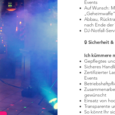
Events
Auf Wunsch: M
„Geheimwaffe“
Abbau, Rücktra
nach Ende der 
DJ-Notfall-Serv
🔒 Sicherheit &
Ich kümmere mi
Gepflegtes und
Sicheres Handl
Zertifizierter 
Events
Betriebshaftpfl
Zusammenarbeit
gewünscht
Einsatz von ho
Transparente un
So könnt Ihr si