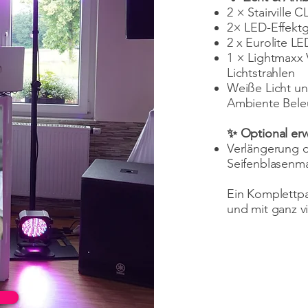
2 × Stairville 
2× LED-Effektg
2 x Eurolite L
1 × Lightmaxx 
Lichtstrahlen
Weiße Licht un
Ambiente Bele
✨ Optional erw
Verlängerung de
Seifenblasenma
Ein Komplettpak
und mit ganz vi