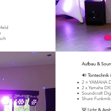
feld
h
sch
Aufbau & Sound
🔊
Tontechnik &
2 × YAMAHA DX
2 x Yamaha DXS
Soundcraft Dig
Shure Funkmik
💡 Licht & Amb