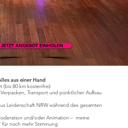
JETZT ANGEBOT EINHOLEN
 Alles aus einer Hand
 (bis 80 km kostenfrei)
Verpacken, Transport und pünktlicher Aufbau
J aus Leidenschaft NRW während des gesamten
oderation und/oder Animation – meine
 für noch mehr Stimmung