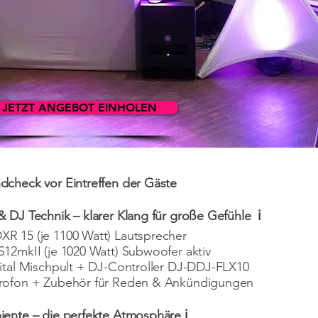
JETZT ANGEBOT EINHOLEN
check vor Eintreffen der Gäste
 DJ Technik – klarer Klang für große Gefühle ℹ️
R 15 (je 1100 Watt) Lautsprecher
12mkII (je 1020 Watt) Subwoofer aktiv
ital Mischpult + DJ-Controller DJ-DDJ-FLX10
rofon + Zubehör für Reden & Ankündigungen
iente – die perfekte Atmosphäre ℹ️