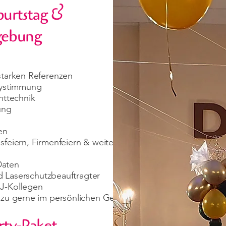
burtstag &
gebung
starken Referenzen
rtystimmung
httechnik
ung
en
sfeiern, Firmenfeiern & weiteren Events
Daten
nd Laserschutzbeauftragter
DJ-Kollegen
dazu gerne im persönlichen Gespräch
rty-Paket