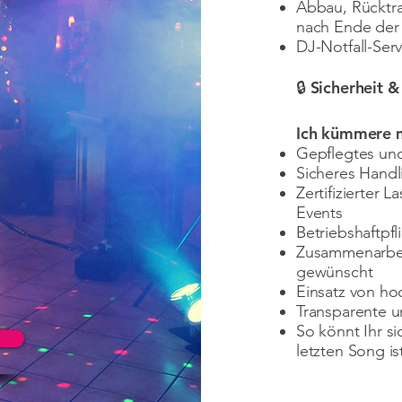
Abbau, Rücktra
nach Ende der 
DJ-Notfall-Serv
🔒 Sicherheit &
Ich kümmere mi
Gepflegtes und
Sicheres Handl
Zertifizierter 
Events
Betriebshaftpfl
Zusammenarbeit
gewünscht
Einsatz von ho
Transparente u
So könnt Ihr s
letzten Song is