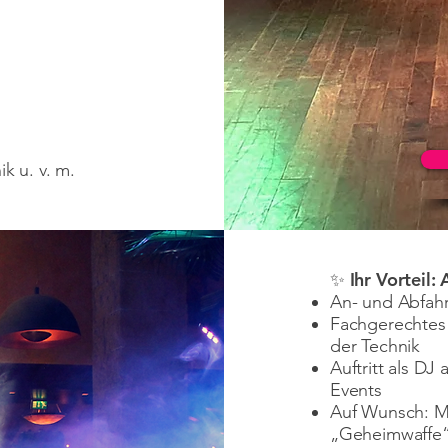
k u. v. m.
✨ Ihr Vorteil:
An- und Abfahrt
Fachgerechtes 
der Technik
Auftritt als D
Events
Auf Wunsch: M
„Geheimwaffe“