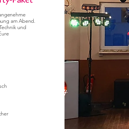
, angenehme
mmung am Abend.
 Technik und
Eure
sch
cher