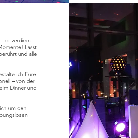
– er verdient
Momente! Lasst
berührt und alle
stalte ich Eure
onell – von der
beim Dinner und
ich um den
ibungslosen